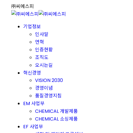
Skip
㈜씨에스피
to
content
기업정보
인사말
연혁
인증현황
조직도
오시는길
혁신경영
VISION 2030
경영이념
품질경영지침
EM 사업부
CHEMICAL 개발제품
CHEMICAL 소싱제품
EF 사업부