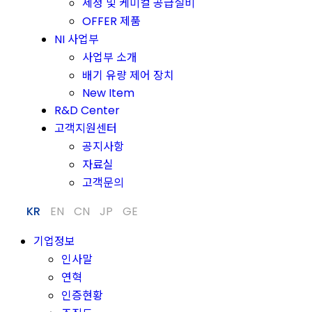
세정 및 케미컬 공급설비
OFFER 제품
NI 사업부
사업부 소개
배기 유량 제어 장치
New Item
R&D Center
고객지원센터
공지사항
자료실
고객문의
KR
EN
CN
JP
GE
기업정보
인사말
연혁
인증현황