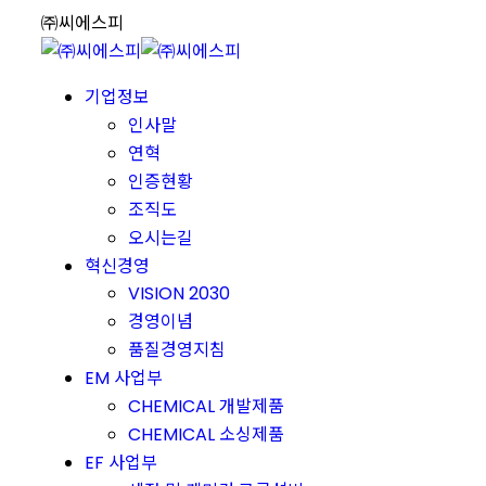
Skip
㈜씨에스피
to
content
기업정보
인사말
연혁
인증현황
조직도
오시는길
혁신경영
VISION 2030
경영이념
품질경영지침
EM 사업부
CHEMICAL 개발제품
CHEMICAL 소싱제품
EF 사업부