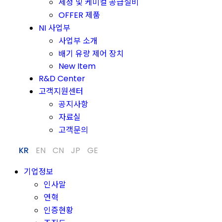
세정 및 케미컬 공급설비
OFFER 제품
NI 사업부
사업부 소개
배기 유량 제어 장치
New Item
R&D Center
고객지원센터
공지사항
자료실
고객문의
KR
EN
CN
JP
GE
기업정보
인사말
연혁
인증현황