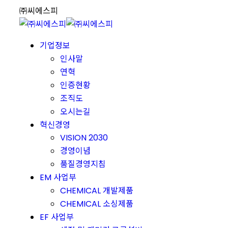
Skip
㈜씨에스피
to
content
기업정보
인사말
연혁
인증현황
조직도
오시는길
혁신경영
VISION 2030
경영이념
품질경영지침
EM 사업부
CHEMICAL 개발제품
CHEMICAL 소싱제품
EF 사업부