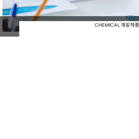
CHEMICAL 개발제
반도체 식각액
TiW 식각액
·
E/R : 400~500A/min(at 30 ℃ )
·
Under-cut : 1um 이하(150% over etch
·
Materials : Al, Cu damage free