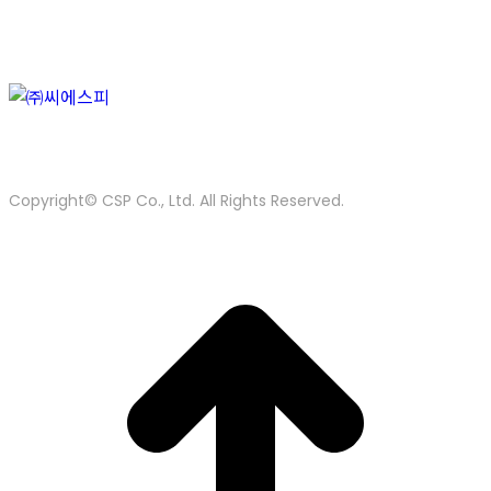
목록보기
이전
다음
경기도 평택시 진위면 마산6로 57
Tel. 031-335-6307
Fax.
031-335-6305
E-mail. kirasung3@nanocsp.com
Copyright© CSP Co., Ltd. All Rights Reserved.
t