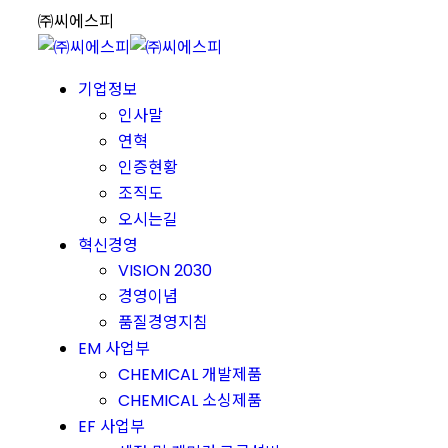
Skip
㈜씨에스피
to
content
기업정보
인사말
연혁
인증현황
조직도
오시는길
혁신경영
VISION 2030
경영이념
품질경영지침
EM 사업부
CHEMICAL 개발제품
CHEMICAL 소싱제품
EF 사업부