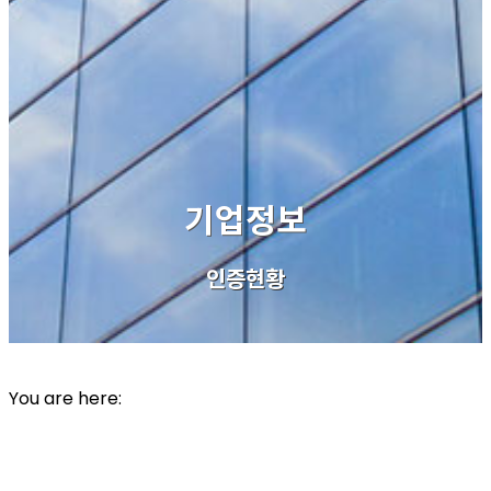
기업정보
인증현황
기업부설연구소 인정서
You are here:
작성자 :
admin
조회 :
676