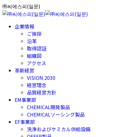
Skip
㈜씨에스피(일문)
to
content
企業情報
ご挨拶
沿革
取得認証
組織図
アクセス
革新経営
VISION 2030
経営理念
品質経営方針
EM事業部
CHEMICAL開発製品
CHEMICALソーシング製品
EF事業部
洗浄およびケミカル供給設備
OFFER製品