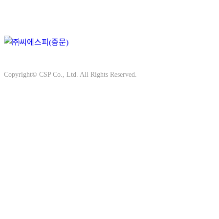
1
Search
京畿道平泽市振威面Masan 6-ro 57
Tel. +82-31-335-6307
Fax.
Copyright© CSP Co., Ltd. All Rights Reserved.