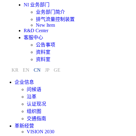
NI 业务部门
业务部门简介
排气流量控制装置
New Item
R&D Center
客服中心
公告事项
资料室
资料室
KR
EN
CN
JP
GE
企业信息
问候语
沿革
认证现况
组织图
交通指南
革新经营
VISION 2030