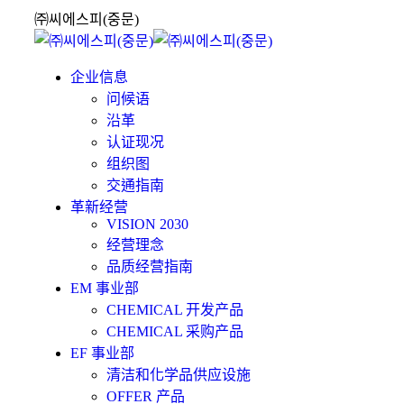
Skip
㈜씨에스피(중문)
to
content
企业信息
问候语
沿革
认证现况
组织图
交通指南
革新经营
VISION 2030
经营理念
品质经营指南
EM 事业部
CHEMICAL 开发产品
CHEMICAL 采购产品
EF 事业部
清洁和化学品供应设施
OFFER 产品