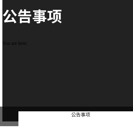
公告事项
You are here:
公告事项
Number
Title
Author
Date
Votes
Views